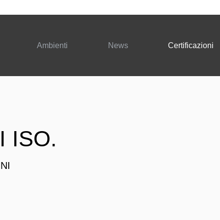
Ambienti
News
Certificazioni
I ISO
.
NI